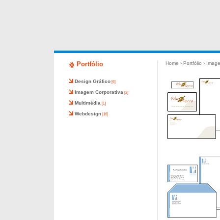
Portfólio
Home
›
Portfólio
›
Image
Design Gráfico
[6]
Imagem Corporativa
[2]
Multimédia
[1]
Webdesign
[16]